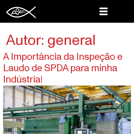
Autor:
general
A Importância da Inspeção e
Laudo de SPDA para minha
Indústria!