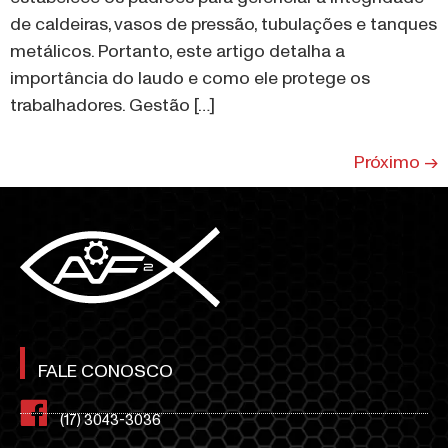
de caldeiras, vasos de pressão, tubulações e tanques
metálicos. Portanto, este artigo detalha a
importância do laudo e como ele protege os
trabalhadores. Gestão […]
Próximo
→
FALE CONOSCO
(17) 3043-3036